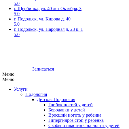
5.0
г. Щербинка, ул. 40 лет Октября, 3
5.0
г. Подольск, ул. Кирова д. 40
5.0
г. Подольск, ул. Народная д. 23 к. 1
5.0
Записаться
Меню
Меню
Услуги
Подология
Детская Подология
Грибок ногтей у детей
Бородавки у детей
Вросший ноготь у ребенка
Гипергидроз стоп у ребенка
Скобы и пластины на ногти у детей