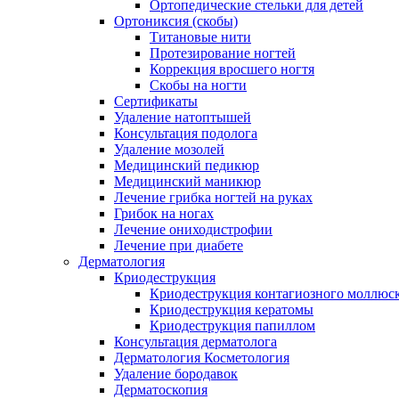
Ортопедические стельки для детей
Ортониксия (скобы)
Титановые нити
Протезирование ногтей
Коррекция вросшего ногтя
Скобы на ногти
Сертификаты
Удаление натоптышей
Консультация подолога
Удаление мозолей
Медицинский педикюр
Медицинский маникюр
Лечение грибка ногтей на руках
Грибок на ногах
Лечение ониходистрофии
Лечение при диабете
Дерматология
Криодеструкция
Криодеструкция контагиозного моллюс
Криодеструкция кератомы
Криодеструкция папиллом
Консультация дерматолога
Дерматология Косметология
Удаление бородавок
Дерматоскопия