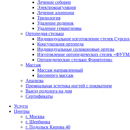
Лечение себореи
Электрокоагуляция
Лечение алопеции
Трихология
Удаление родинок
Удаление гемангиомы
Ортопедия стельки
Индивидуальное изготовление стелек Сурсил
Консультация ортопеда
Индивидуальные силиконовые ортезы
Изготовление ортопедических стелек «ФУТ
Ортопедические стельки Формтотикс
Массаж
Массаж направленный
Биоэнерго массаж
Анализы
Премиальная эстетика ногтей с покрытием
Выезд подолога на дом
Сертификаты
Услуги
Центры
г. Москва
г. Щербинка
г. Подольск Кирова 40