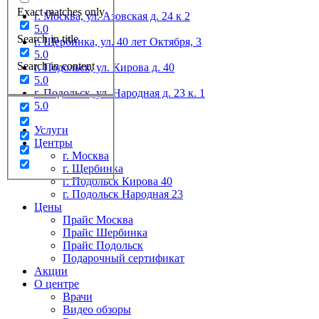
Exact matches only
г. Москва, ул. Азовская д. 24 к 2
5.0
Search in title
г. Щербинка, ул. 40 лет Октября, 3
5.0
Search in content
г. Подольск, ул. Кирова д. 40
5.0
г. Подольск, ул. Народная д. 23 к. 1
5.0
Услуги
Центры
г. Москва
г. Щербинка
г. Подольск Кирова 40
г. Подольск Народная 23
Цены
Прайс Москва
Прайс Шербинка
Прайс Подольск
Подарочный сертификат
Акции
О центре
Врачи
Видео обзоры