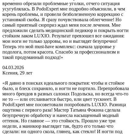
временно обрезали проблемные уголки, отчего ситуация
усугублялась. В PodoExpert мне подробно объяснили, в чем
корень проблемы, и провели безболезненную коррекцию с
установкой скобы. Я сразу почувствовала облегчение! Но
самый приятный сюрприз ждал меня после лечения. Мне
предложили сделать медицинский педикюр и покрыть ногти
стойким лаком LUXIO. Результат превзошел все ожидания:
мои ноги не только здоровы, но и выглядят безупречно!
Теперь это мой must-have комплекс: сначала здоровье у
подолога, потом красота. Спасибо за профессионализм и
такой продуманный подход!»
04.03.2026
Ксения, 29 лет
«Я давно в поисках идеального покрытия: чтобы и стойкое
было, и блеск сохраняло, и ногти не портило. Перепробовала
много брендов в разных салонах Подольска, но всегда что-то
не то — или отслаивается быстро, или цвет тускнеет. В
PodoExpert мне посоветовали попробовать LUXIO. Разница
ощутима с первого раза! Мастер Татьяна Фокина сделала
безупречную обработку и нанесла насыщенный модный
оттенок. Но главное — это стойкость. Прошло уже три
недели, а маникюр выглядит так, будто его только что
сделали: ни одного скола, глянец, как стекло! И ногти под