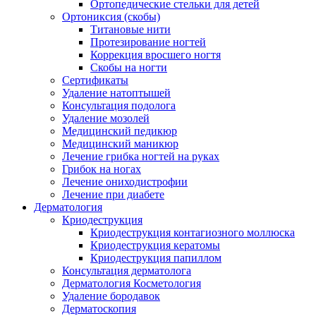
Ортопедические стельки для детей
Ортониксия (скобы)
Титановые нити
Протезирование ногтей
Коррекция вросшего ногтя
Скобы на ногти
Сертификаты
Удаление натоптышей
Консультация подолога
Удаление мозолей
Медицинский педикюр
Медицинский маникюр
Лечение грибка ногтей на руках
Грибок на ногах
Лечение ониходистрофии
Лечение при диабете
Дерматология
Криодеструкция
Криодеструкция контагиозного моллюска
Криодеструкция кератомы
Криодеструкция папиллом
Консультация дерматолога
Дерматология Косметология
Удаление бородавок
Дерматоскопия