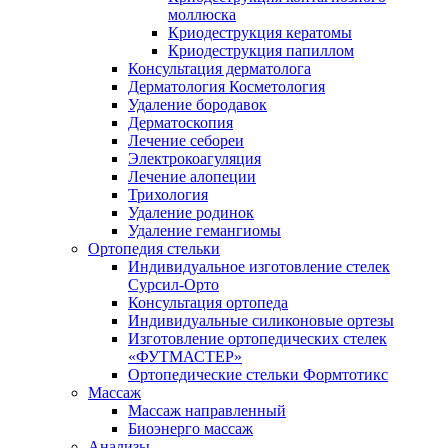
моллюска
Криодеструкция кератомы
Криодеструкция папиллом
Консультация дерматолога
Дерматология Косметология
Удаление бородавок
Дерматоскопия
Лечение себореи
Электрокоагуляция
Лечение алопеции
Трихология
Удаление родинок
Удаление гемангиомы
Ортопедия стельки
Индивидуальное изготовление стелек
Сурсил-Орто
Консультация ортопеда
Индивидуальные силиконовые ортезы
Изготовление ортопедических стелек
«ФУТМАСТЕР»
Ортопедические стельки Формтотикс
Массаж
Массаж направленный
Биоэнерго массаж
Анализы