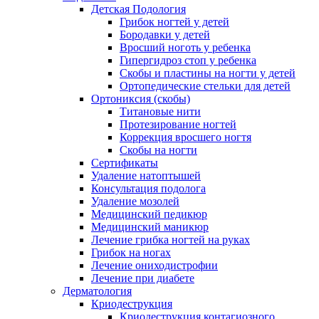
Детская Подология
Грибок ногтей у детей
Бородавки у детей
Вросший ноготь у ребенка
Гипергидроз стоп у ребенка
Скобы и пластины на ногти у детей
Ортопедические стельки для детей
Ортониксия (скобы)
Титановые нити
Протезирование ногтей
Коррекция вросшего ногтя
Скобы на ногти
Сертификаты
Удаление натоптышей
Консультация подолога
Удаление мозолей
Медицинский педикюр
Медицинский маникюр
Лечение грибка ногтей на руках
Грибок на ногах
Лечение ониходистрофии
Лечение при диабете
Дерматология
Криодеструкция
Криодеструкция контагиозного