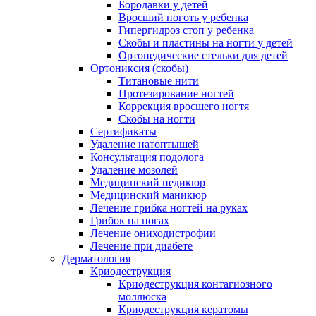
Бородавки у детей
Вросший ноготь у ребенка
Гипергидроз стоп у ребенка
Скобы и пластины на ногти у детей
Ортопедические стельки для детей
Ортониксия (скобы)
Титановые нити
Протезирование ногтей
Коррекция вросшего ногтя
Скобы на ногти
Сертификаты
Удаление натоптышей
Консультация подолога
Удаление мозолей
Медицинский педикюр
Медицинский маникюр
Лечение грибка ногтей на руках
Грибок на ногах
Лечение ониходистрофии
Лечение при диабете
Дерматология
Криодеструкция
Криодеструкция контагиозного
моллюска
Криодеструкция кератомы