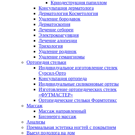
Криодеструкция папиллом
Консультация дерматолога
Дерматология Косметология
Удаление бородавок
Дерматоскопия
Лечение себореи
Электрокоагуляция
Лечение алопеции
Трихология
Удаление родинок
Удаление гемангиомы
Ортопедия стельки
Индивидуальное изготовление стелек
Сурсил-Орто
Консультация ортопеда
Индивидуальные силиконовые ортезы
Изготовление ортопедических стелек
«ФУТМАСТЕР»
Ортопедические стельки Формтотикс
Массаж
Массаж направленный
Биоэнерго массаж
Анализы
Премиальная эстетика ногтей с покрытием
Выезд подолога на дом