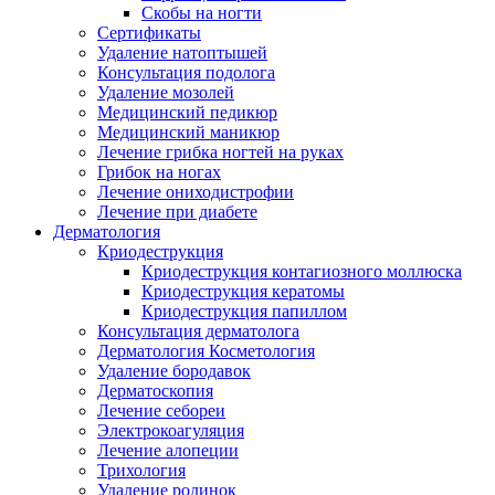
Скобы на ногти
Сертификаты
Удаление натоптышей
Консультация подолога
Удаление мозолей
Медицинский педикюр
Медицинский маникюр
Лечение грибка ногтей на руках
Грибок на ногах
Лечение ониходистрофии
Лечение при диабете
Дерматология
Криодеструкция
Криодеструкция контагиозного моллюска
Криодеструкция кератомы
Криодеструкция папиллом
Консультация дерматолога
Дерматология Косметология
Удаление бородавок
Дерматоскопия
Лечение себореи
Электрокоагуляция
Лечение алопеции
Трихология
Удаление родинок