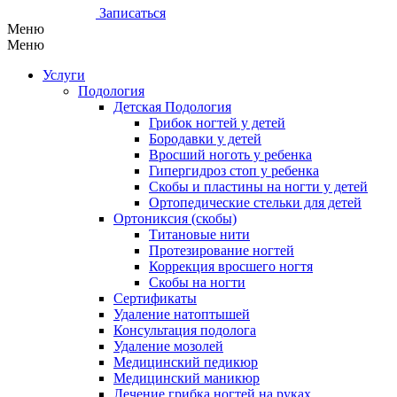
Записаться
Меню
Меню
Услуги
Подология
Детская Подология
Грибок ногтей у детей
Бородавки у детей
Вросший ноготь у ребенка
Гипергидроз стоп у ребенка
Скобы и пластины на ногти у детей
Ортопедические стельки для детей
Ортониксия (скобы)
Титановые нити
Протезирование ногтей
Коррекция вросшего ногтя
Скобы на ногти
Сертификаты
Удаление натоптышей
Консультация подолога
Удаление мозолей
Медицинский педикюр
Медицинский маникюр
Лечение грибка ногтей на руках