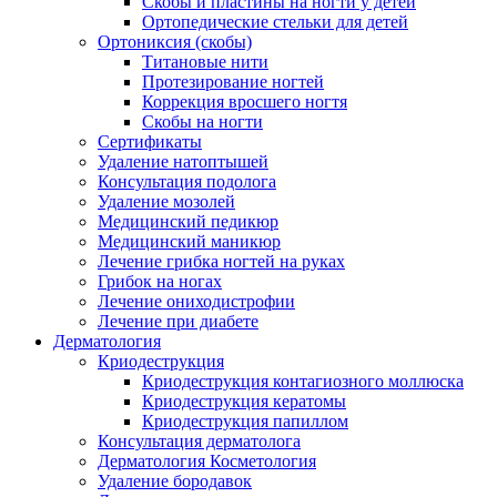
Скобы и пластины на ногти у детей
Ортопедические стельки для детей
Ортониксия (скобы)
Титановые нити
Протезирование ногтей
Коррекция вросшего ногтя
Скобы на ногти
Сертификаты
Удаление натоптышей
Консультация подолога
Удаление мозолей
Медицинский педикюр
Медицинский маникюр
Лечение грибка ногтей на руках
Грибок на ногах
Лечение ониходистрофии
Лечение при диабете
Дерматология
Криодеструкция
Криодеструкция контагиозного моллюска
Криодеструкция кератомы
Криодеструкция папиллом
Консультация дерматолога
Дерматология Косметология
Удаление бородавок