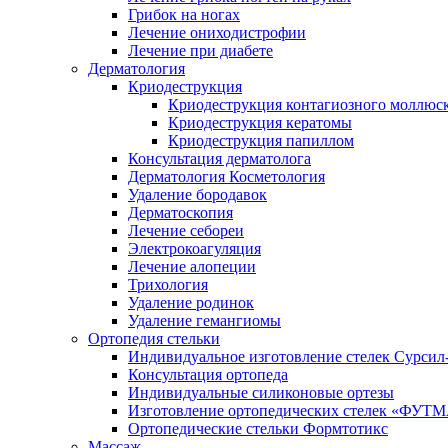
Грибок на ногах
Лечение ониходистрофии
Лечение при диабете
Дерматология
Криодеструкция
Криодеструкция контагиозного моллюс
Криодеструкция кератомы
Криодеструкция папиллом
Консультация дерматолога
Дерматология Косметология
Удаление бородавок
Дерматоскопия
Лечение себореи
Электрокоагуляция
Лечение алопеции
Трихология
Удаление родинок
Удаление гемангиомы
Ортопедия стельки
Индивидуальное изготовление стелек Сурсил
Консультация ортопеда
Индивидуальные силиконовые ортезы
Изготовление ортопедических стелек «ФУТ
Ортопедические стельки Формтотикс
Массаж